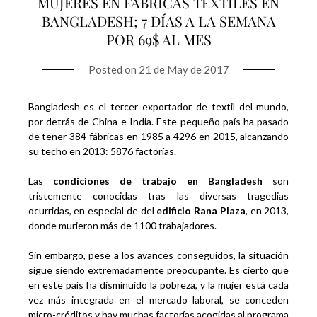
MUJERES EN FÁBRICAS TEXTILES EN
BANGLADESH; 7 DÍAS A LA SEMANA
POR 69$ AL MES
Posted on
21 de May de 2017
Bangladesh es el tercer exportador de textil del mundo,
por detrás de China e India. Este pequeño país ha pasado
de tener 384 fábricas en 1985 a 4296 en 2015, alcanzando
su techo en 2013: 5876 factorías.
Las
condiciones de trabajo en Bangladesh
son
tristemente conocidas tras las diversas tragedias
ocurridas, en especial de del
edificio Rana Plaza
, en 2013,
donde murieron más de 1100 trabajadores.
Sin embargo, pese a los avances conseguidos, la situación
sigue siendo extremadamente preocupante. Es cierto que
en este país ha disminuido la pobreza, y la mujer está cada
vez más integrada en el mercado laboral, se conceden
micro-créditos y hay muchas factorías acogidas al programa