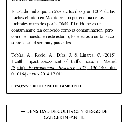
El estudio india que un 52% de los días y un 100% de las
noches el ruido en Madrid estaba por encima de los
umbrales marcados por la OMS. El ruido no es un
contaminante tan conocido como la contaminación, pero
como se muestra en este estudio, los efectos a corto plazo
sobre la salud son muy parecidos.
Tobías, A., Recio, A., Díaz, J. & Linares, C. (2015).
Health impact assessment of traffic noise in Madrid
(Spain).
Environmental Research,
137,
136-140
.
doi:
0.1016/j.envres.2014.12.011
Category:
SALUD Y MEDIO AMBIENTE
Post
← DENSIDAD DE CULTIVOS Y RIESGO DE
CÁNCER INFANTIL
navigation