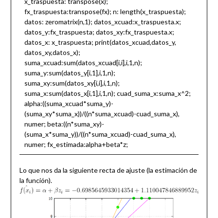
x_traspuesta: transpose(x);
fx_traspuesta:transpose(fx); n: length(x_traspuesta);
datos: zeromatrix(n,1); datos_xcuad:x_traspuesta.x;
datos_y:fx_traspuesta; datos_xy:fx_traspuesta.x;
datos_x: x_traspuesta; print(datos_xcuad,datos_y,
datos_xy,datos_x);
suma_xcuad:sum(datos_xcuad[i,i],i,1,n);
suma_y:sum(datos_y[i,1],i,1,n);
suma_xy:sum(datos_xy[i,i],i,1,n);
suma_x:sum(datos_x[i,1],i,1,n); cuad_suma_x:suma_x^2;
alpha:((suma_xcuad*suma_y)-
(suma_xy*suma_x))/((n*suma_xcuad)-cuad_suma_x),
numer; beta:((n*suma_xy)-
(suma_x*suma_y))/((n*suma_xcuad)-cuad_suma_x),
numer; fx_estimada:alpha+beta*z;
Lo que nos da la siguiente recta de ajuste (la estimación de
la función).