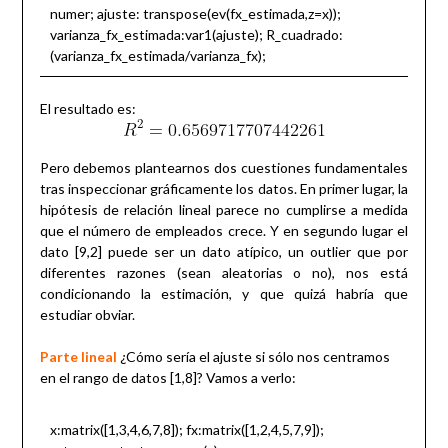
numer; ajuste: transpose(ev(fx_estimada,z=x));
varianza_fx_estimada:var1(ajuste); R_cuadrado:
(varianza_fx_estimada/varianza_fx);
El resultado es:
Pero debemos plantearnos dos cuestiones fundamentales
tras inspeccionar gráficamente los datos. En primer lugar, la
hipótesis de relación lineal parece no cumplirse a medida
que el número de empleados crece. Y en segundo lugar el
dato [9,2] puede ser un dato atípico, un outlier que por
diferentes razones (sean aleatorias o no), nos está
condicionando la estimación, y que quizá habría que
estudiar obviar.
Parte lineal
¿Cómo sería el ajuste si sólo nos centramos
en el rango de datos [1,8]? Vamos a verlo:
x:matrix([1,3,4,6,7,8]); fx:matrix([1,2,4,5,7,9]);