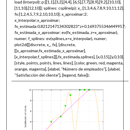
load (interpol); p:[[1,1],[3,2],[4,4], [6,5],[7,7],[8,9],[9,2],[10,10],
[11,10],[12,10]]; splines: cspline(p); x_:[1,3,4,6,7,8,9,10,11,12];
fx:[1,2,4,5,7,9,2,10,10,10]; x_aproximar:2;
x_interpolar:x_aproximar;
fx_estimada:0.8212147134302823*z+0.1693755346449957;
fx_estimada_x_aproximar: ev(fx_estimada, z=x_aproximar),
numer; f_splines: ev(splines,x=x_interpolar), numer;
plot2d([[discrete, x_, fx], [discrete,
[[x_aproximar,fx_estimada_x_aproximar],
[x_interpolar,f_splines]]],fx_estimada,splines], [x,0,15],[y,0,10],
[style, points, points, lines, lines], [color, green, red, magenta,
orange, magenta], [xlabel, “Número de empleados”], [ylabel,
“Satisfacción del cliente”], [legend, false]);