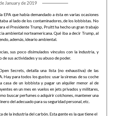
de January de 2019
 la EPA que había demandado a ésta en varias ocasiones
aba al lado de los contaminadores, de los lobbistas. No
ara el Presidente Trump, Pruitt ha hecho un gran trabajo
cia ambiental norteamericana. Qué iba a decir Trump, al
iendo, además, ideario ambiental.
cias, sus poco disimulados vínculos con la industria, y
de sus actividades y su abuso de poder.
Open Secrets, detalla una lista (no exhaustiva) de las
 Hay para todos los gustos: usar la sirenas de su coche
na casa de un lobbista y pagar un alquiler menor al de
yentes en un mes en vuelos en jets privados y militares,
como buscar perfumes o adquirir colchones, mantener una
nero del adecuado para su seguridad personal, etc.
de la industria del carbón. Esta gente es la que tiene el