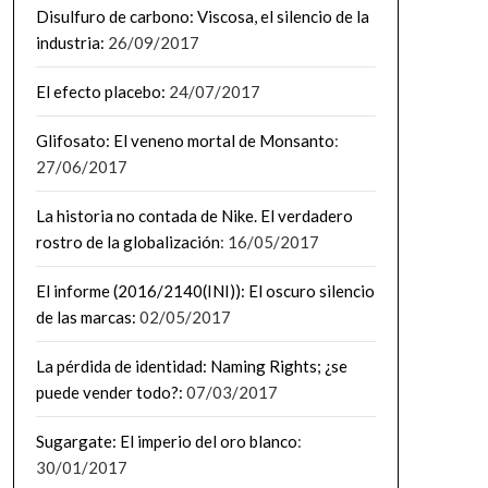
Disulfuro de carbono: Viscosa, el silencio de la
industria:
26/09/2017
El efecto placebo:
24/07/2017
Glifosato: El veneno mortal de Monsanto
:
27/06/2017
La historia no contada de Nike. El verdadero
rostro de la globalización
: 16/05/2017
El informe (2016/2140(INI)): El oscuro silencio
de las marcas:
02/05/2017
La pérdida de identidad: Naming Rights; ¿se
puede vender todo?:
07/03/2017
Sugargate: El imperio del oro blanco
:
30/01/2017