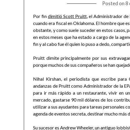
Posted on
8 
Por fin
dimitió Scott Pruitt
, el Administrador de
cuando era fiscal en Oklahoma. El hombre que est
obstante, y como suele suceder en estos casos, p
en estos meses que ha estado a cargo de la agen
fin y al cabo fue él quien lo puso a dedo, compart
Pruitt dimite principalmente por sus extravagan
porque muchos de sus compañeros se han quejado 
Nihal Kirshan, el periodista que escribe para 
andanzas de Pruitt como Administrador de la EPA.
para ir más rápido a un restaurante, vivir en u
mercado, gastarse 90 mil dólares de los contribu
utilizar a sus ayudantes para tareas personales 
agenda de eventos secreta, destinar mucho más di
Su sucesor es Andrew Wheeler, un antiguo lobbista 