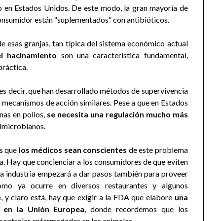
ivo en Estados Unidos. De este modo, la gran mayoría de
consumidor están “suplementados” con antibióticos.
e esas granjas, tan típica del sistema económico actual
el hacinamiento
son una característica fundamental,
práctica.
 es decir, que han desarrollado métodos de supervivencia
en mecanismos de acción similares. Pese a que en Estados
nas en pollos,
se necesita una regulación mucho más
timicrobianos.
es que
los médicos sean conscientes
de este problema
a. Hay que concienciar a los consumidores de que eviten
 la industria empezará a dar pasos también para proveer
omo ya ocurre en diversos restaurantes y algunos
y claro está, hay que exigir a la FDA que elabore
una
e en la Unión Europea
, donde recordemos que los
 controlar enfermedades en los animales.