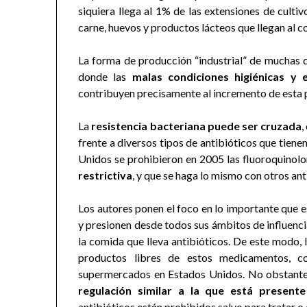
siquiera llega al 1% de las extensiones de cult
carne, huevos y productos lácteos que llegan al 
La forma de producción “industrial” de muchas d
donde las
malas condiciones higiénicas y 
contribuyen precisamente al incremento de esta 
La
resistencia bacteriana puede ser cruzada
,
frente a diversos tipos de antibióticos que tien
Unidos se prohibieron en 2005 las fluoroquinolo
restrictiva
, y que se haga lo mismo con otros an
Los autores ponen el foco en lo importante que 
y presionen desde todos sus ámbitos de influenci
la comida que lleva antibióticos. De este modo,
productos libres de estos medicamentos, c
supermercados en Estados Unidos. No obstante, 
regulación similar a la que está present
antibióticos están prohibidos salvo para tratar o