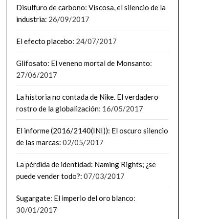
Disulfuro de carbono: Viscosa, el silencio de la
industria:
26/09/2017
El efecto placebo:
24/07/2017
Glifosato: El veneno mortal de Monsanto
:
27/06/2017
La historia no contada de Nike. El verdadero
rostro de la globalización
: 16/05/2017
El informe (2016/2140(INI)): El oscuro silencio
de las marcas:
02/05/2017
La pérdida de identidad: Naming Rights; ¿se
puede vender todo?:
07/03/2017
Sugargate: El imperio del oro blanco
:
30/01/2017