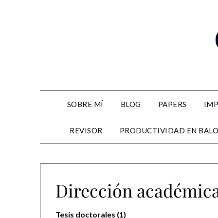
Skip
to
content
SOBRE MÍ
BLOG
PAPERS
IM
REVISOR
PRODUCTIVIDAD EN BAL
Dirección académic
Tesis doctorales (1)