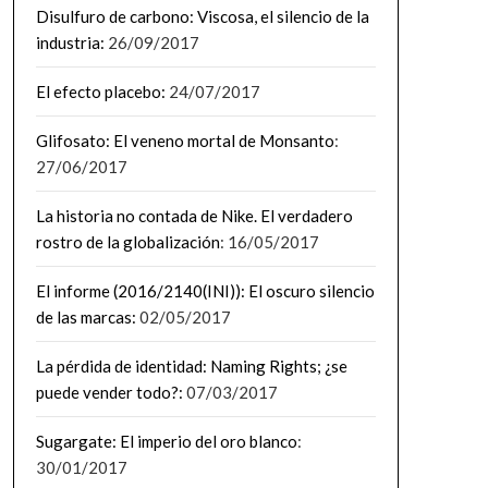
Disulfuro de carbono: Viscosa, el silencio de la
industria:
26/09/2017
El efecto placebo:
24/07/2017
Glifosato: El veneno mortal de Monsanto
:
27/06/2017
La historia no contada de Nike. El verdadero
rostro de la globalización
: 16/05/2017
El informe (2016/2140(INI)): El oscuro silencio
de las marcas:
02/05/2017
La pérdida de identidad: Naming Rights; ¿se
puede vender todo?:
07/03/2017
Sugargate: El imperio del oro blanco
:
30/01/2017