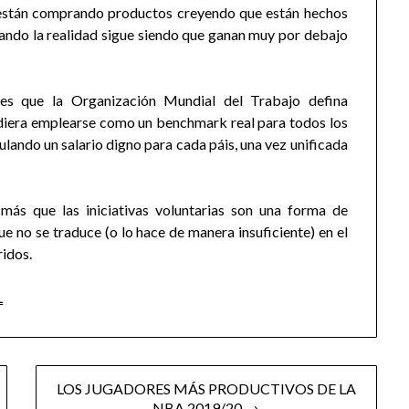
 están comprando productos creyendo que están hechos
uando la realidad sigue siendo que ganan muy por debajo
es que la Organización Mundial del Trabajo defina
pudiera emplearse como un benchmark real para todos los
lando un salario digno para cada páis, una vez unificada
 más que las iniciativas voluntarias son una forma de
e no se traduce (o lo hace de manera insuficiente) en el
idos.
L
LOS JUGADORES MÁS PRODUCTIVOS DE LA
NBA 2019/20 →