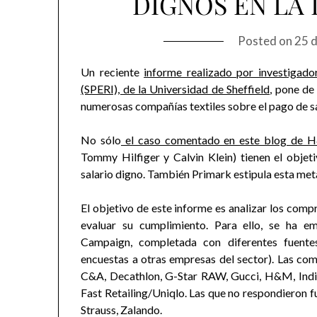
DIGNOS EN LA 
Posted on
25 
Un reciente
informe realizado por investigador
(SPERI), de la Universidad de Sheffield
, pone de
numerosas compañías textiles sobre el pago de sa
No sólo
el caso comentado en este blog de
Tommy Hilfiger y Calvin Klein) tienen el obje
salario digno. También Primark estipula esta met
El objetivo de este informe es analizar los com
evaluar su cumplimiento. Para ello, se ha 
Campaign, completada con diferentes fuentes
encuestas a otras empresas del sector). Las com
C&A, Decathlon, G-Star RAW, Gucci, H&M, Indi
Fast Retailing/Uniqlo. Las que no respondieron 
Strauss, Zalando.