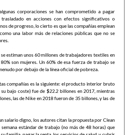
 algunas corporaciones se han comprometido a pagar
trasladado en acciones con efectos significativos o
gnos de progreso, lo cierto es que las compañías emplean
s como una labor más de relaciones públicas que no se
ores.
 se estiman unos 60 millones de trabajadores textiles en
 80% son mujeres. Un 60% de esa fuerza de trabajo se
menudo por debajo de la línea oficial de pobreza.
s compañías es la siguiente: el producto interior bruto
su bajo coste) fue de $22.2 billones en 2017, mientras
ones, las de Nike en 2018 fueron de 35 billones, y las de
un salario digno, los autores citan la propuesta por Clean
 semana estándar de trabajo (no más de 48 horas) que
 familia, pagar la renta, los servicios de salud, y cubrir