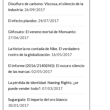
Disulfuro de carbono: Viscosa, el silencio de la
industria:
26/09/2017
El efecto placebo:
24/07/2017
Glifosato: El veneno mortal de Monsanto
:
27/06/2017
La historia no contada de Nike. El verdadero
rostro de la globalización
: 16/05/2017
El informe (2016/2140(INI)): El oscuro silencio
de las marcas:
02/05/2017
La pérdida de identidad: Naming Rights; ¿se
puede vender todo?:
07/03/2017
Sugargate: El imperio del oro blanco
:
30/01/2017