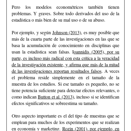
Pero los modelos econométricos también tienen
problemas. Y graves. Sobre todo derivados del uso de la
estadística o más bien de su mal uso o de su abuso.
Por ejemplo, y según
Johnson (2013)
, es muy posible que
más de la cuarta parte de las investigaciones en las que se
basa la acumulación de conocimiento en disciplinas que
usan la estadística sean falsas. I
oannidis (2005), por su
parte, es incluso más radical con esta crítica a la veracidad
de la investigación existente, y afirma que más de la mitad
de las investigaciones reportan resultados falsos
. A veces
el problema reside simplemente en el tamaño de la
muestra de los estudios. Si ese tamaño es pequeño, no se
tiene potencia suficiente para detectar efectos relevantes, o
como indican
Button et al. (2013),
incluso si se identifican
efectos significativos se sobreestima su tamaño.
Otro aspecto importante es el del tipo de muestras que se
emplean para muchos de los experimentos que se realizan
en economía y marketing.
Rozin (2001), por ejemplo, en