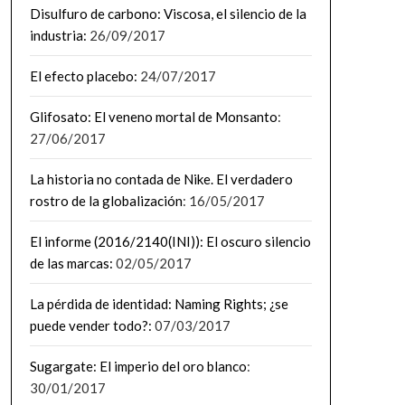
Disulfuro de carbono: Viscosa, el silencio de la
industria:
26/09/2017
El efecto placebo:
24/07/2017
Glifosato: El veneno mortal de Monsanto
:
27/06/2017
La historia no contada de Nike. El verdadero
rostro de la globalización
: 16/05/2017
El informe (2016/2140(INI)): El oscuro silencio
de las marcas:
02/05/2017
La pérdida de identidad: Naming Rights; ¿se
puede vender todo?:
07/03/2017
Sugargate: El imperio del oro blanco
:
30/01/2017