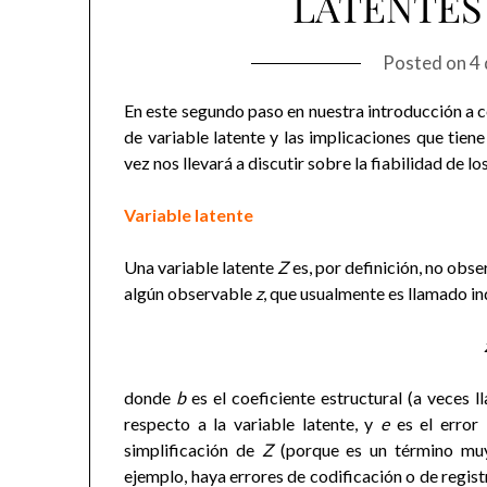
LATENTES 
Posted on
4 
En este segundo paso en nuestra introducción a 
de variable latente y las implicaciones que tiene
vez nos llevará a discutir sobre la fiabilidad de lo
Variable latente
Una variable latente
Z
es, por definición, no obse
algún observable
z
, que usualmente es llamado ind
donde
b
es el coeficiente estructural (a veces 
respecto a la variable latente, y
e
es el error 
simplificación de
Z
(porque es un término muy
ejemplo, haya errores de codificación o de regist