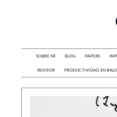
Skip
to
content
SOBRE MÍ
BLOG
PAPERS
IM
REVISOR
PRODUCTIVIDAD EN BAL