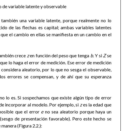
 de variable latente y observable
también una variable latente, porque realmente no lo
do de las flechas es capital; ambas variables latentes
que el cambio en ellas se manifiesta en un cambio en el
también crece
z
en función del peso que tenga
b
. Y si
Z
se
que lo haga el error de medición. Ese error de medición
 considera aleatorio, por lo que no sesga el observable,
los errores se compensan, y de ahí que su esperanza
o lo es. Si sospechamos que existe algún tipo de error
de incorporar al modelo. Por ejemplo, si
z
es la edad que
osible que el error
e
no sea aleatorio porque haya un
(sesgo de presentación favorable). Pero este hecho se
 manera (Figura 2.2.):