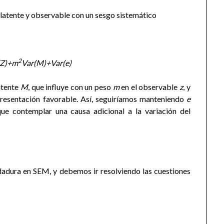
 latente y observable con un sesgo sistemático
2
(Z)+m
Var(M)+Var(e)
atente
M
, que influye con un peso
m
en el observable
z
, y
presentación favorable. Así, seguiríamos manteniendo
e
e contemplar una causa adicional a la variación del
adura en SEM, y debemos ir resolviendo las cuestiones