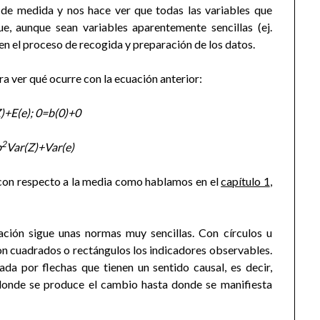
r de medida y nos hace ver que todas las variables que
, aunque sean variables aparentemente sencillas (ej.
 en el proceso de recogida y preparación de los datos.
 ver qué ocurre con la ecuación anterior:
)+E(e); 0=b(0)+0
2
b
Var(Z)+Var(e)
con respecto a la media como hablamos en el
capítulo 1
,
ación sigue unas normas muy sencillas. Con círculos u
con cuadrados o rectángulos los indicadores observables.
ada por flechas que tienen un sentido causal, es decir,
 donde se produce el cambio hasta donde se manifiesta